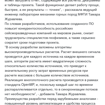
может выгрузить отчет, содержащий все расчеты, диаграммы
и таблицы проекта. Такой функционал делает работу проще,
быстрее, а ее результаты — точнее”, - рассказала ведущий
инженер лаборатории механики горных пород МФТИ Тамара
Журавлева.
По словам разработчиков, использование созданного ПО
повысит конкурентоспособность российских
сейсморазведочных компаний на мировом рынке, снизит
трудозатраты специалистов-геофизиков, а также серьезно
сократит сроки подготовки проекта.
”В основу разработки заложены алгоритмы
высокопроизводительных расчетов. Расчет внешнего сигнала
проводится для каждого источника на каждом временном
шаге, алгоритм расчета имеет квадратичную сложность
относительно количества источников, что приводит к
значительному росту затрат временных ресурсов при
расчете массивов с большим количеством источников.
Реализация многопоточного расчета производится в рамках
стандарта OpenMP, и, поскольку каждый шаг по времени
распараллеливается отдельно, то в синхронизации потоков
нет необходимости”, - добавила Тамара Журавлева.
Преимущества разработки перед зарубежными аналогами -
повышенный уровень автоматизации и удобства процесса