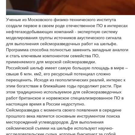
Ученые из Московского физико-технического института
создали первое в своем роде отечественное ПО в интересах
нефтегазодобывающих компаний - экспертную систему
моделирования группы источников акустического сигнала
для выполнения сейсморазведочных работ на шельфе.
Программа способна полностью заменить западные аналоги
и стать ключевым компонентом семейства ПО,
применяемого для морской сейсморазведки.
Российский шельф имеет самую большую площадь в мире –
свыше 6 млн. км2, его ресурсный потенциал сложно
переоценить. Исходя из геополитических реалий, интерес к
этим богатствам в ближайшие годы продолжит расти. При
этом традиционно используемое для сейсморазведочных
работ британское и норвежское специализированное ПО в
настоящее время в России недоступно.
Сейсморазведка с момента своего появления в середине
прошлого века является основным инструментом поиска
месторождений углеводородов. Для выполнения
сейсмической съемки на шельфе используют научно-
исследовательские судна, которые буксируют за собой