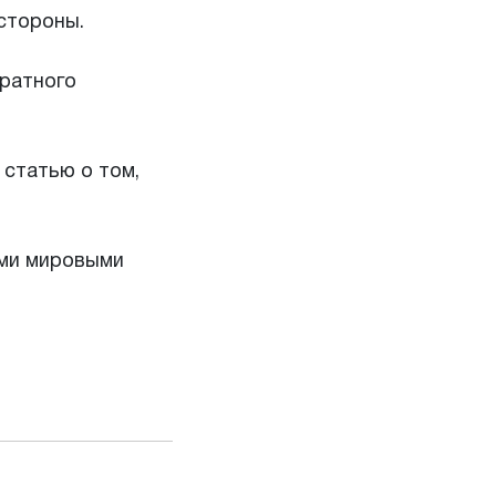
 стороны.
аратного
 статью о том,
ими мировыми