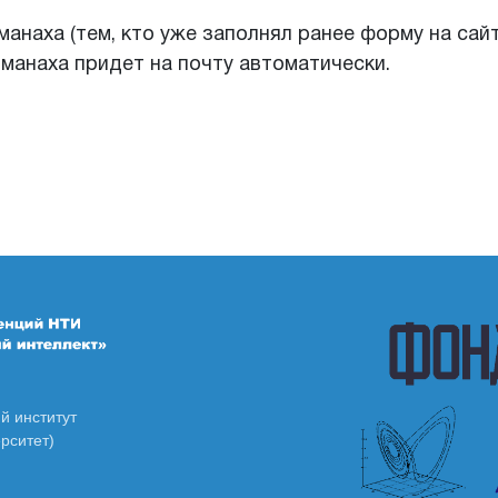
наха (тем, кто уже заполнял ранее форму на сайте 
манаха придет на почту автоматически.
И
й институт
рситет)