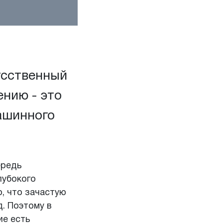
усственный
ению - это
машинного
ередь
лубокого
о, что зачастую
д. Поэтому в
ие есть