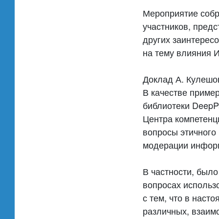
Мероприятие собра
участников, предс
других заинтересо
на тему влияния И
Доклад А. Кулешо
В качестве приме
библиотеки DeepP
Центра компетенц
вопросы этичного
модерации информ
В частности, было
вопросах использ
с тем, что в нас
различных, взаим