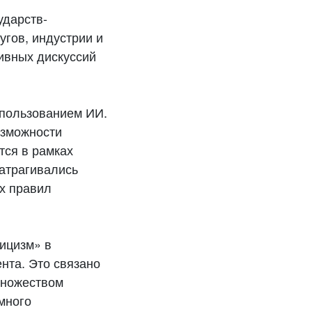
ударств-
угов, индустрии и
тивных дискуссий
спользованием ИИ.
озможности
тся в рамках
затрагивались
х правил
тицизм» в
нта. Это связано
множеством
много