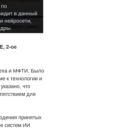
, 2-ое
теха и МФТИ. Было
е к технологии и
указано, что
епятствием для
людения принятых
е систем ИИ