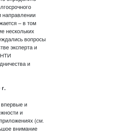
олгосрочного
ом направлении
жается – в том
ие нескольких
суждались вопросы
тве эксперта и
 НТИ
дничества и
 г.
 впервые и
ежности и
 приложениях (
см.
льшое внимание