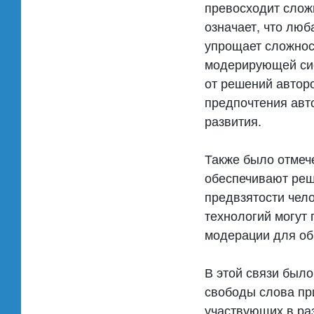
превосходит слож
означает, что лю
упрощает сложнос
модерирующей сис
от решений автор
предпочтения авт
развития.
Также было отмеч
обеспечивают реш
предвзятости чел
технологий могут
модерации для об
В этой связи был
свободы слова пр
участвующих в ра