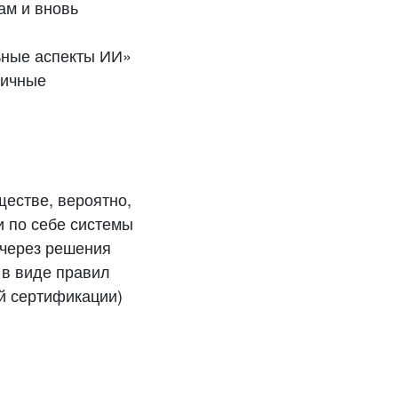
ам и вновь
ьные аспекты ИИ»
личные
ществе, вероятно,
и по себе системы
 через решения
 в виде правил
й сертификации)