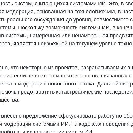
ность систем, считающихся системами ИИ. Это, в св
бая модерация, основанная на технологиях ИИ, в на
ть реального обсуждения до уровня, совместимого 
темы. Поскольку возможности системы ИИ, в конечн
ов системы, намеренная или ненамеренная предвзя
оров, является неизбежной на текущем уровне техно
ено, что некоторые из проектов, разрабатываемых в
ение если не всех, то многих вопросов, связанных 
овека в модерацию новостного потока. Дальнейшие р
 помочь предотвратить катастрофические последств
щества.
о внесено предложение сфокусировать работу по об
и модерации системами ИИ, на кодексах поведения 
зработке и использовании систем ИИ.