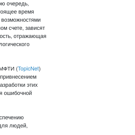
ою очередь,
стоящее время
с возможностями
ом счете, зависят
тость, отражающая
логического
 МФТИ (
TopicNet
)
с привнесением
азработки этих
ия ошибочной
еспечению
для людей,