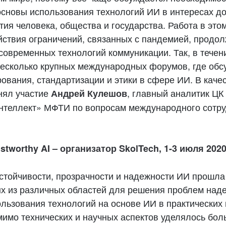
сновы использования технологий ИИ в интересах д
тия человека, общества и государства. Работа в эт
йствия ограничений, связанных с пандемией, продол
современных технологий коммуникации. Так, в течен
несколько крупных международных форумов, где об
ования, стандартизации и этики в сфере ИИ. В качес
инял участие
, главный аналитик ЦК
Андрей Кулешов
нтеллект» МФТИ по вопросам международного сотру
tworthy AI – организатор SkolTech, 1-3 июля 2020
стойчивости, прозрачности и надежности ИИ прошла
х из различных областей для решения проблем над
ользования технологий на основе ИИ в практических
омимо технических и научных аспектов уделялось бо