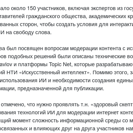
ло около 150 участников, включая экспертов из гос
тавителей гражданского общества, академических кр
ванных сторон, чтобы создать условия для интерак
И на свободу слова.
ва был посвящен вопросам модерации контента с и
ров подобных решений были описаны технические в
avlov и платформы Topic Net, которые разрабатываю
ий НТИ «Искусственный интеллект». Помимо этого, 
 использования ИИ и необходимости создания едины
ации, предназначенной для публикации.
 отмечено, что нужно проявлять т.н. «здоровый скеп
ования технологий ИИ для модерации интернет конте
тоящий момент сложность информационной среды со 
освязанных и влияющих друг на друга участников на