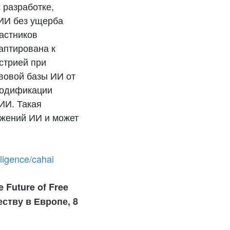
 разработке,
 ИИ без ущерба
астников
аптирована к
стрией при
авовой базы ИИ от
кодификации
ИИ. Такая
ожений ИИ и может
lligence/cahai
e Future of Free
ству в Европе, 8