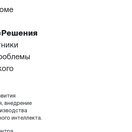
Доме
«Решения
тники
проблемы
кого
звития
я, внедрение
оизводства
ого интеллекта.
ентра