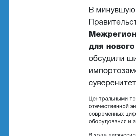
В минувшую 
Правительс
Межрегион
для нового
обсудили ши
импортозаме
суверенитет
Центральными те
отечественной э
современных циф
оборудования и а
В ходе дискуссио