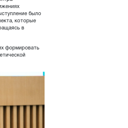
ижениях
Выступление было
екта, которые
ращаясь в
их формировать
етической