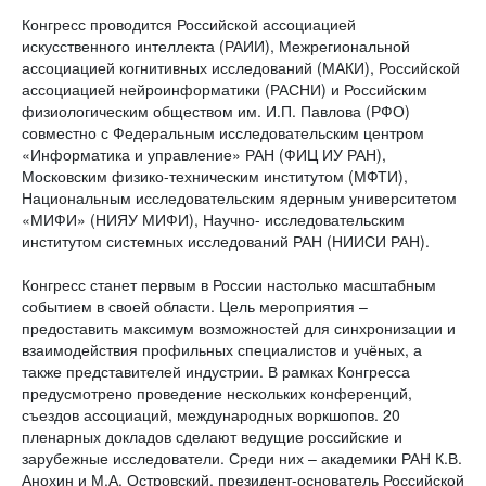
Конгресс проводится Российской ассоциацией
искусственного интеллекта (РАИИ), Межрегиональной
ассоциацией когнитивных исследований (МАКИ), Российской
ассоциацией нейроинформатики (РАСНИ) и Российским
физиологическим обществом им. И.П. Павлова (РФО)
совместно с Федеральным исследовательским центром
«Информатика и управление» РАН (ФИЦ ИУ РАН),
Московским физико-техническим институтом (МФТИ),
Национальным исследовательским ядерным университетом
«МИФИ» (НИЯУ МИФИ), Научно- исследовательским
институтом системных исследований РАН (НИИСИ РАН).
Конгресс станет первым в России настолько масштабным
событием в своей области. Цель мероприятия –
предоставить максимум возможностей для синхронизации и
взаимодействия профильных специалистов и учёных, а
также представителей индустрии. В рамках Конгресса
предусмотрено проведение нескольких конференций,
съездов ассоциаций, международных воркшопов. 20
пленарных докладов сделают ведущие российские и
зарубежные исследователи. Среди них – академики РАН К.В.
Анохин и М.А. Островский, президент-основатель Российской