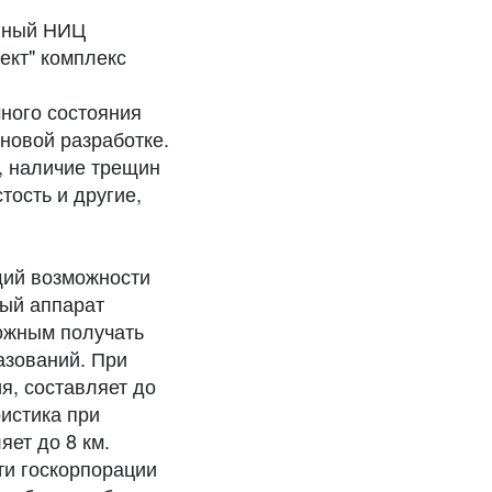
нный НИЦ
ект" комплекс
ного состояния
новой разработке.
, наличие трещин
тость и другие,
щий возможности
ный аппарат
ожным получать
азований. При
я, составляет до
ристика при
яет до 8 км.
ти госкорпорации