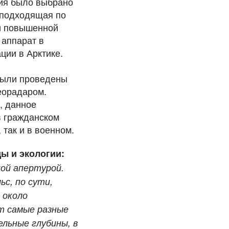
ния было выбрано
,подходящая по
 и повышенной
 аппарат в
ции в Арктике.
были проведены
еорадаром.
, данное
в гражданском
 так и в военном.
ы и экологии:
ной апертурой.
с, по сути,
 около
т самые разные
льные глубины, в