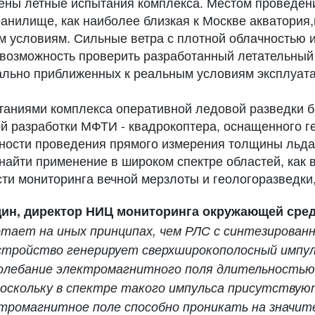
дены летные испытания комплекса. Местом проведе
анилище, как наиболее близкая к Москве акватория
м условиям. Сильные ветра с плотной облачностью
возможность проверить разработанный летательный
ально приближенных к реальным условиям эксплуата
таниями комплекса оперативной ледовой разведки 
ой разработки МФТИ - квадрокоптера, оснащенного г
ности проведения прямого измерения толщины льда
найти применение в широком спектре областей, как 
ти мониторинга вечной мерзлоты и геологоразведки,
ин, директор НИЦ мониторинга окружающей сред
отает на иных принципах, чем РЛС с синтезирован
тройство генерирует сверхширокополосный импуль
олебание электромагнитного поля длительностью
Поскольку в спектре такого импульса присутствую
тромагнитное поле способно проникать на значите