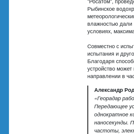
"Росатом", прове
Рыбинское водохр
метеорологически
влажностью дали 
условиях, максим
Совместно с испы
испытания и друг
Благодаря способ
устройство может 
направлении в час
Александр Род
«Георадар раб
Передающее ус
однократное к
наносекунды. 
частоты, элек