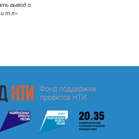
ать вывод о
и т.п»