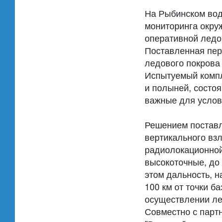
На Рыбинском во
мониторинга окру
оперативной ледо
Поставленная пер
ледового покрова 
Испытуемый компл
и полыней, состоя
важные для услов
Решением поставл
вертикального вз
радиолокационной
высокоточные, до
этом дальность, н
100 км от точки б
осуществлении лед
Совместно с парт