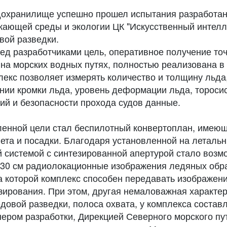
дохранилище успешно прошел испытания разработа
жающей среды и экологии ЦК "Искусственный интелл
вой разведки.
ед разработчиками цель, оперативное получение точ
на морских водных путях, полностью реализована в 
екс позволяет измерять количество и толщину льда
нии кромки льда, уровень деформации льда, торосис
ий и безопасности прохода судов данные.
енной цели стал беспилотный конвертоплан, имею
лета и посадки. Благодаря установленной на леталь
 системой с синтезированной апертурой стало возм
 30 см радиолокационные изображения ледяных обр
а которой комплекс способен передавать изображени
азирования. При этом, другая немаловажная характе
овой разведки, полоса охвата, у комплекса составл
нером разработки, Дирекцией Северного морского пу