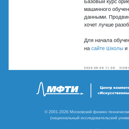
Базовый курс ори
машинного обучен
данными. Продвину
хочет лучше разоб
Для начала обуче
на
сайте Школы
и 
2020-09-09 11:36
НОВ
© 2001-2026 Московский физико-технически
(национальный исследовательский униве