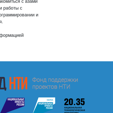
акомиться с азами
и работы с
рограммировании и
я.
нформацией