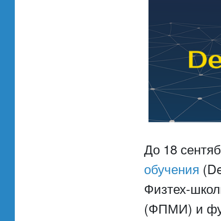
До 18 сентя
обучения
(De
Физтех-школ
(ФПМИ) и фу