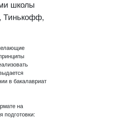
ами школы
, Тинькофф,
 желающие
 принципы
еализовать
 выдается
ии в бакалавриат
ормате на
я подготовки: