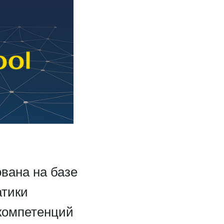
ована на базе
атики
компетенций